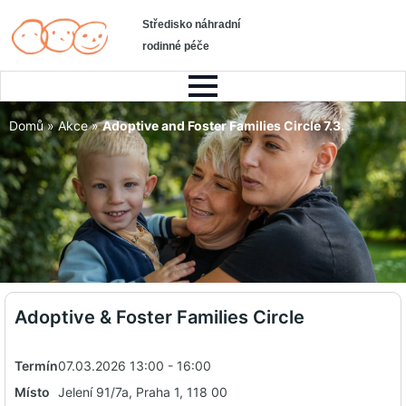
Středisko náhradní
rodinné péče
Domů
»
Akce
»
Adoptive and Foster Families Circle 7.3.
Adoptive & Foster Families Circle
Termín
07.03.2026 13:00 - 16:00
Místo
Jelení 91/7a, Praha 1, 118 00