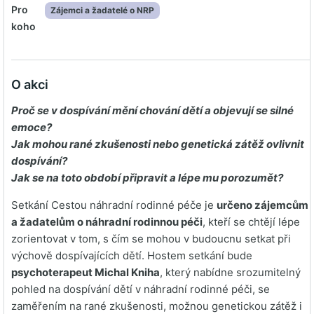
Pro
Zájemci a žadatelé o NRP
koho
O akci
Proč se v dospívání mění chování dětí a objevují se silné
emoce?
Jak mohou rané zkušenosti nebo genetická zátěž ovlivnit
dospívání?
Jak se na toto období připravit a lépe mu porozumět?
Setkání Cestou náhradní rodinné péče je
určeno zájemcům
a žadatelům o náhradní rodinnou péči
, kteří se chtějí lépe
zorientovat v tom, s čím se mohou v budoucnu setkat při
výchově dospívajících dětí. Hostem setkání bude
psychoterapeut Michal Kniha
, který nabídne srozumitelný
pohled na dospívání dětí v náhradní rodinné péči, se
zaměřením na rané zkušenosti, možnou genetickou zátěž i