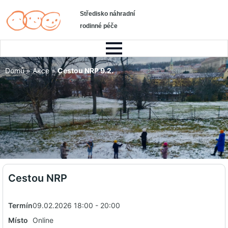
Středisko náhradní
rodinné péče
Domů
»
Akce
»
Cestou NRP 9.2.
Cestou NRP
Termín
09.02.2026 18:00 - 20:00
Místo
Online