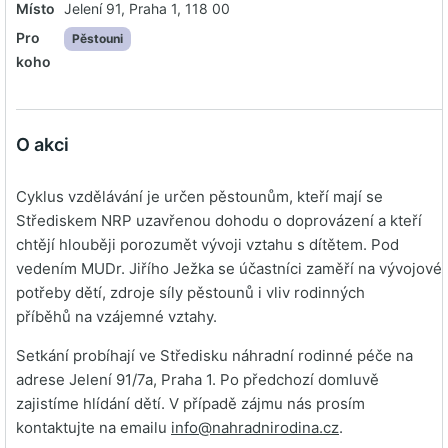
Místo
Jelení 91, Praha 1, 118 00
Pro
Pěstouni
koho
O akci
Cyklus vzdělávání je určen pěstounům, kteří mají se
Střediskem NRP uzavřenou dohodu o doprovázení a kteří
chtějí hlouběji porozumět vývoji vztahu s dítětem. Pod
vedením MUDr. Jiřího Ježka se účastníci zaměří na vývojové
potřeby dětí, zdroje síly pěstounů i vliv rodinných
příběhů na vzájemné vztahy.
Setkání probíhají ve Středisku náhradní rodinné péče na
adrese Jelení 91/7a, Praha 1. Po předchozí domluvě
zajistíme hlídání dětí. V případě zájmu nás prosím
kontaktujte na emailu
info@nahradnirodina.cz
.