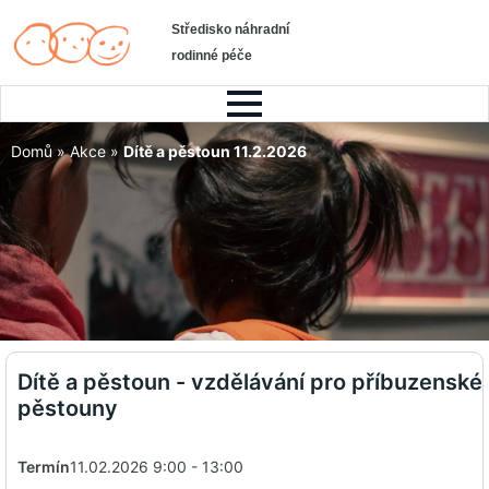
Středisko náhradní
rodinné péče
Domů
»
Akce
»
Dítě a pěstoun 11.2.2026
Dítě a pěstoun - vzdělávání pro příbuzenské
pěstouny
Termín
11.02.2026 9:00 - 13:00