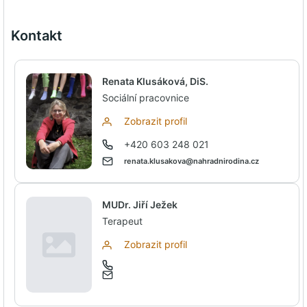
Kontakt
Renata Klusáková, DiS.
Sociální pracovnice
Zobrazit profil
+420 603 248 021
renata.klusakova@nahradnirodina.cz
MUDr. Jiří Ježek
Terapeut
Zobrazit profil