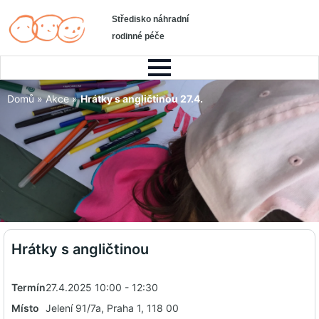
Středisko náhradní
rodinné péče
Domů
»
Akce
»
Hrátky s angličtinou 27.4.
Hrátky s angličtinou
Termín
27.4.2025 10:00 - 12:30
Místo
Jelení 91/7a, Praha 1, 118 00