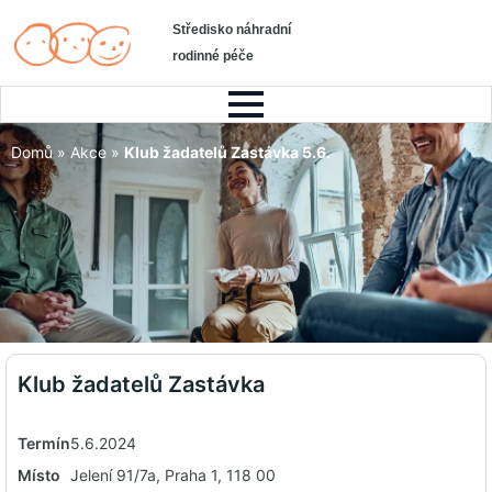
Středisko náhradní
rodinné péče
Domů
»
Akce
»
Klub žadatelů Zastávka 5.6.
Klub žadatelů Zastávka
Termín
5.6.2024
Místo
Jelení 91/7a, Praha 1, 118 00