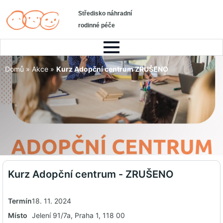
Středisko náhradní
rodinné péče
Domů
»
Akce
»
Kurz Adopční centrum ZRUŠENO
Kurz Adopční centrum - ZRUŠENO
Termín
18. 11. 2024
Místo
Jelení 91/7a, Praha 1, 118 00