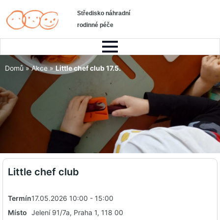
Středisko náhradní
rodinné péče
Domů
»
Akce
»
Little chef club 17.5.
Little chef club
Termín
17.05.2026 10:00 - 15:00
Místo
Jelení 91/7a, Praha 1, 118 00