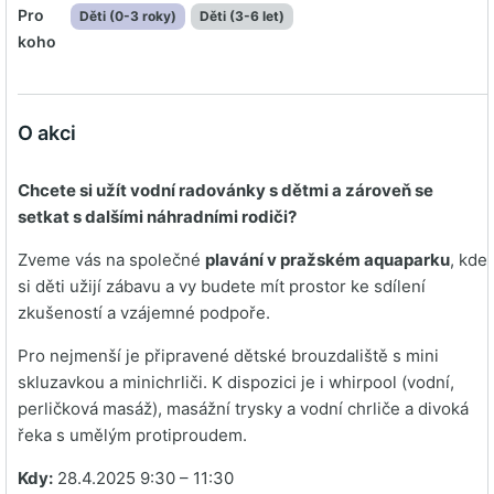
Pro
Děti (0-3 roky)
Děti (3-6 let)
koho
O akci
Chcete si užít vodní radovánky s dětmi a zároveň se
setkat s dalšími náhradními rodiči?
Zveme vás na společné
plavání v pražském aquaparku
,
kde
si děti užijí zábavu a vy budete mít prostor ke sdílení
zkušeností a vzájemné podpoře.
Pro nejmenší je připravené dětské brouzdaliště s mini
skluzavkou a minichrliči. K dispozici je i whirpool (vodní,
perličková masáž), masážní trysky a vodní chrliče a divoká
řeka s umělým protiproudem.
Kdy:
28.4.2025 9:30 – 11:30