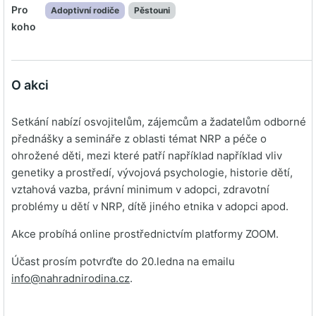
Pro
Adoptivní rodiče
Pěstouni
koho
O akci
Setkání nabízí osvojitelům, zájemcům a žadatelům odborné
přednášky a semináře z oblasti témat NRP a péče o
ohrožené děti, mezi které patří například například vliv
genetiky a prostředí, vývojová psychologie, historie dětí,
vztahová vazba, právní minimum v adopci, zdravotní
problémy u dětí v NRP, dítě jiného etnika v adopci apod.
Akce probíhá online prostřednictvím platformy ZOOM.
Účast prosím potvrďte do 20.ledna na emailu
info@nahradnirodina.cz
.