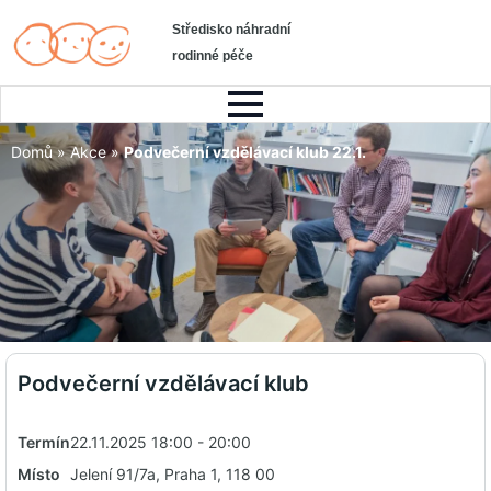
Středisko náhradní
rodinné péče
Domů
»
Akce
»
Podvečerní vzdělávací klub 22.1.
Podvečerní vzdělávací klub
Termín
22.11.2025 18:00 - 20:00
Místo
Jelení 91/7a, Praha 1, 118 00