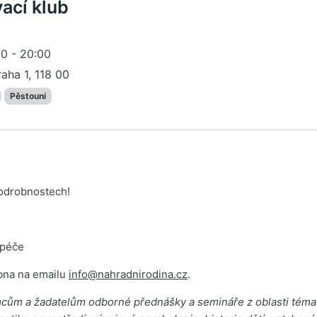
ací klub
00 - 20:00
raha 1, 118 00
Pěstouni
odrobnostech!
 péče
bna na emailu
info@nahradnirodina.cz
.
emcům a žadatelům odborné přednášky a semináře z oblasti téma