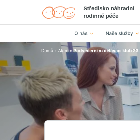
Středisko náhradní
rodinné péče
O nás
Naše služby
Domů
»
Akce
»
Podvečerní vzdělávací klub 23.