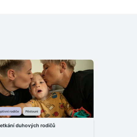
ptivní rodiče
Pěstouni
etkání duhových rodičů