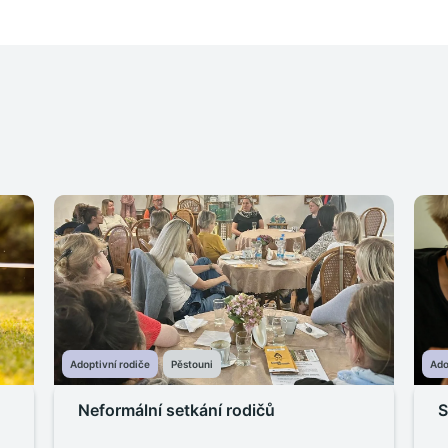
Adoptivní rodiče
Pěstouni
Ado
Neformální setkání rodičů
S