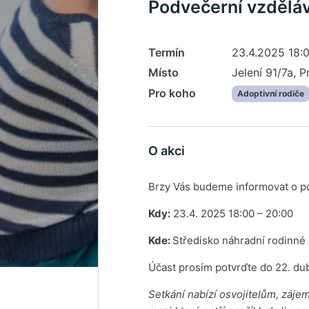
Podvečerní vzděláv
Termín
23.4.2025 18:
Místo
Jelení 91/7a, P
Pro koho
Adoptivní rodiče
O akci
Brzy Vás budeme informovat o p
Kdy:
23.4. 2025 18:00 – 20:00
Kde:
Středisko náhradní rodinné
Účast prosím potvrďte do 22. du
Setkání nabízí osvojitelům, záj