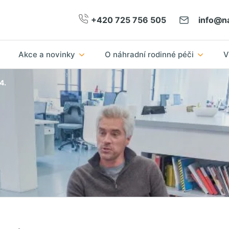
+420 725 756 505
info@na
Akce a novinky
O náhradní rodinné péči
V
4.