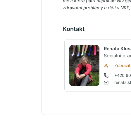
mezi které patří například vliv g
zdravotní problémy u dětí v NRP, 
Kontakt
Renata Klus
Sociální pr
Zobrazit 
+420 60
renata.k