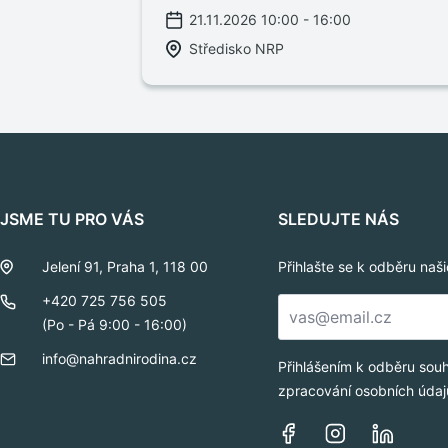
21.11.2026 10:00 - 16:00
Středisko NRP
JSME TU PRO VÁS
SLEDUJTE NÁS
Jelení 91, Praha 1, 118 00
Přihlašte se k odběru naš
E-
+420 725 756 505
mail
(Po - Pá 9:00 - 16:00)
*
info@nahradnirodina.cz
Přihlášením k odběru sou
zpracování osobních údaj