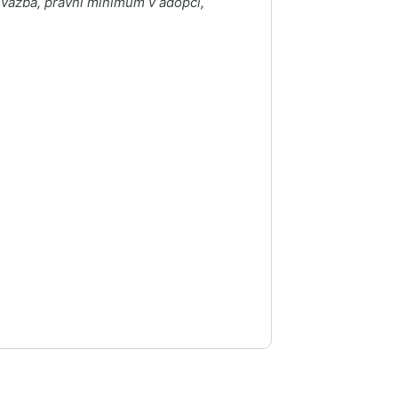
vá vazba, právní minimum v adopci,