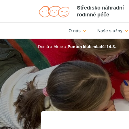
Středisko náhradní
rodinné péče
O nás
Naše služby
Domů
»
Akce
»
Ponton klub mladší 14.3.