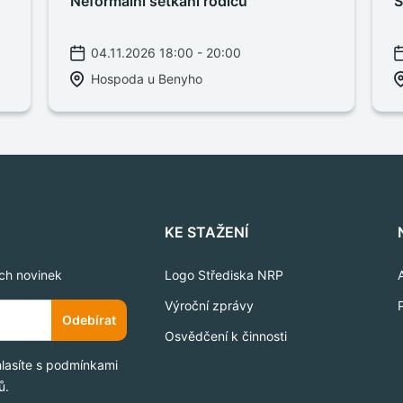
Neformální setkání rodičů
S
04.11.2026 18:00 - 20:00
Hospoda u Benyho
KE STAŽENÍ
ich novinek
Logo Střediska NRP
Výroční zprávy
Odebírat
Osvědčení k činnosti
hlasíte s podmínkami
ů.