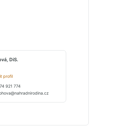
vá, DiS.
t profil
74 921 774
rohova@nahradnirodina.cz