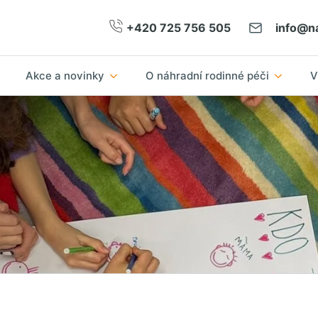
+420 725 756 505
info@na
Akce a novinky
O náhradní rodinné péči
V