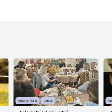
Adoptivní rodiče
Pěstouni
Ado