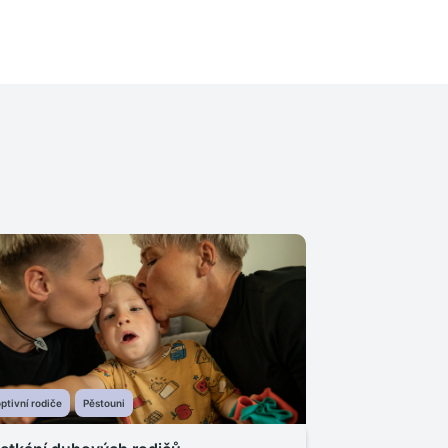
ptivní rodiče
Pěstouni