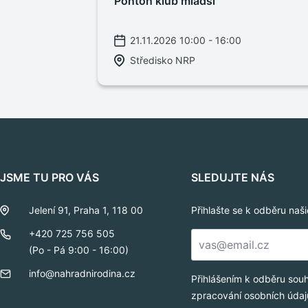
Ponton klub mladší
21.11.2026 10:00 - 16:00
Středisko NRP
JSME TU PRO VÁS
SLEDUJTE NÁS
Jelení 91, Praha 1, 118 00
Přihlašte se k odběru naš
E-
+420 725 756 505
mail
(Po - Pá 9:00 - 16:00)
*
info@nahradnirodina.cz
Přihlášením k odběru sou
zpracování osobních údaj