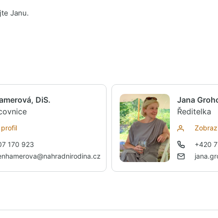
jte Janu.
amerová, DiS.
Jana Groho
acovnice
Ředitelka
profil
Zobrazi
07 170 923
+420 7
senhamerova@nahradnirodina.cz
jana.g