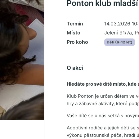
Ponton klub mladší
Termín
14.03.2026 10:
Místo
Jelení 91/7a, P
Pro koho
Děti (6-12 let)
O akci
Hledáte pro své dítě místo, kde
Klub Ponton je určen dětem ve věk
hry a zábavné aktivity, které podp
Vaše dítě se u nás setká s novými
Adoptivní rodiče a jejich děti s
výkonu pěstounské péče, hradí ú