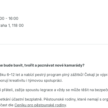
00 - 16:00
raha 1, 118 00
 se bude bavit, tvořit a poznávat nové kamarády?
u 6–12 let a nabízí pestrý program plný zážitků! Čekají je výpra
orují kreativitu i týmovou spolupráci.
 přáteli, zažije spoustu legrace a vždy se může těšit na bezpeč
e setkání účastní bezplatně. Pěstounské rodiny, které nemají s 
čast dle
Ceníku pro pěstounské rodiny
.