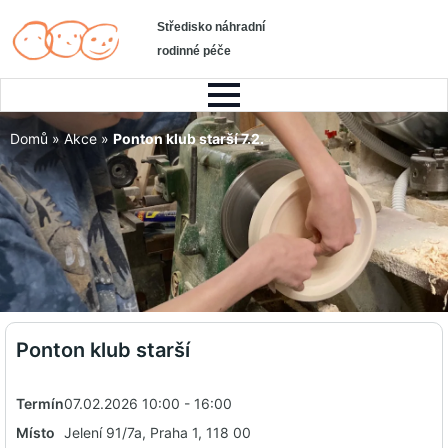
Středisko náhradní
rodinné péče
Domů
»
Akce
»
Ponton klub starší 7.2.
Ponton klub starší
Termín
07.02.2026 10:00 - 16:00
Místo
Jelení 91/7a, Praha 1, 118 00