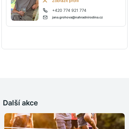
Zobrazit profil
+420 774 921 774
jana.grohova@nahradnirodina.cz
Další akce