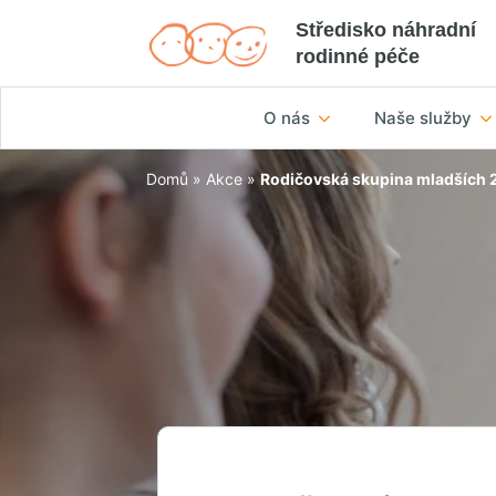
Středisko náhradní
rodinné péče
O nás
Naše služby
Domů
»
Akce
»
Rodičovská skupina mladších 2