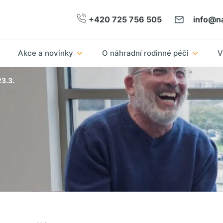
+420 725 756 505
info@na
Akce a novinky
O náhradní rodinné péči
V
3.3.