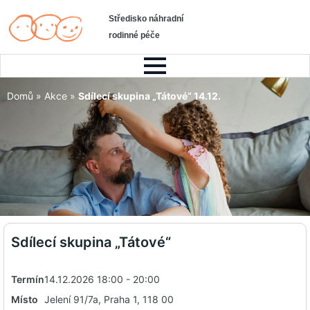
Středisko náhradní
rodinné péče
Domů
»
Akce
»
Sdílecí skupina „Tátové“ 14.12.
Sdílecí skupina „Tátové“
Termín
14.12.2026 18:00 - 20:00
Místo
Jelení 91/7a, Praha 1, 118 00