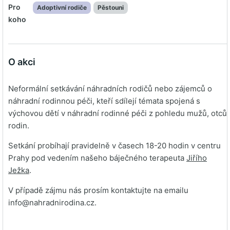
Pro
Adoptivní rodiče
Pěstouni
koho
O akci
Neformální setkávání náhradních rodičů nebo zájemců o
náhradní rodinnou péči, kteří sdílejí témata spojená s
výchovou dětí v náhradní rodinné péči z pohledu mužů, otců
rodin.
Setkání probíhají pravidelně v časech 18-20 hodin v centru
Prahy pod vedením našeho báječného terapeuta
Jiřího
Ježka
.
V případě zájmu nás prosím kontaktujte na emailu
info@nahradnirodina.cz.