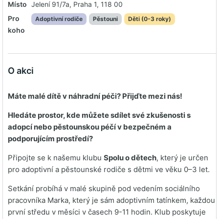
Místo
Jelení 91/7a, Praha 1, 118 00
Pro
Adoptivní rodiče
Pěstouni
Děti (0-3 roky)
koho
O akci
Máte malé dítě v náhradní péči? Přijďte mezi nás!
Hledáte prostor, kde můžete sdílet své zkušenosti s
adopcí nebo pěstounskou péčí v bezpečném a
podporujícím prostředí?
Připojte se k našemu klubu
Spolu o dětech
, který je určen
pro adoptivní a pěstounské rodiče s dětmi ve věku 0–3 let.
Setkání probíhá v malé skupině pod vedením sociálního
pracovníka Marka, který je sám adoptivním tatínkem, každou
první středu v měsíci v časech 9-11 hodin. Klub poskytuje