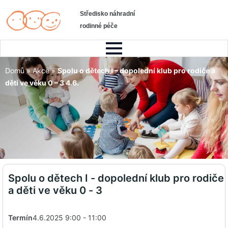
Středisko náhradní
rodinné péče
Domů
»
Akce
»
Spolu o dětech I – dopolední klub pro rodiče a
děti ve věku 0 – 3 4.6.
Spolu o dětech I - dopolední klub pro rodiče
a děti ve věku 0 - 3
Termín
4.6.2025 9:00 - 11:00