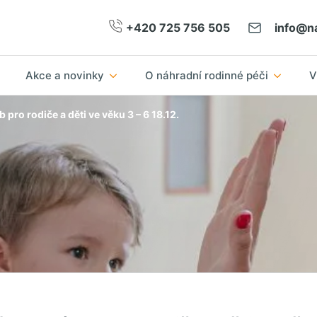
+420 725 756 505
info@na
Akce a novinky
O náhradní rodinné péči
V
b pro rodiče a děti ve věku 3 – 6 18.12.