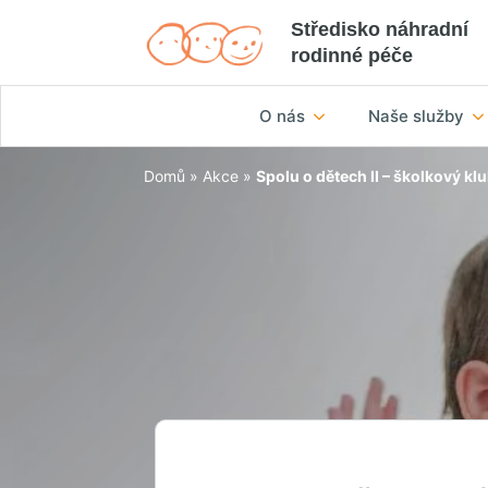
Středisko náhradní
rodinné péče
O nás
Naše služby
Domů
»
Akce
»
Spolu o dětech II – školkový klu