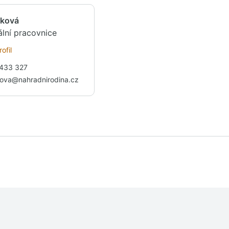
dková
ální pracovnice
ofil
 433 327
kova@nahradnirodina.cz