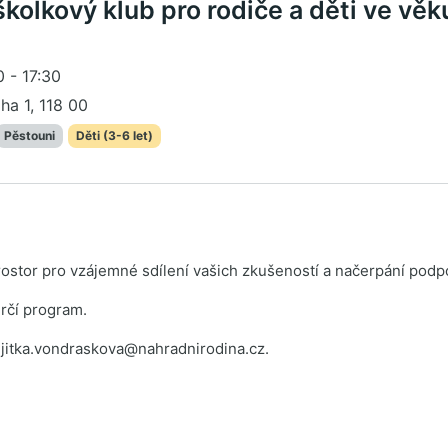
školkový klub pro rodiče a děti ve věk
 - 17:30
aha 1, 118 00
Pěstouni
Děti (3-6 let)
ostor pro vzájemné sdílení vašich zkušeností a načerpání podpo
ůrčí program.
 jitka.vondraskova@nahradnirodina.cz.