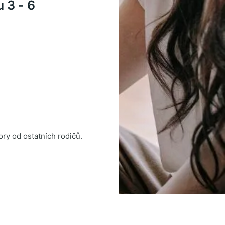
u 3 - 6
ry od ostatních rodičů.