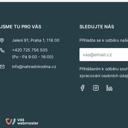
JSME TU PRO VÁS
SLEDUJTE NÁS
Jelení 91, Praha 1, 118 00
Přihlašte se k odběru naš
E-
+420 725 756 505
mail
(Po - Pá 9:00 - 16:00)
*
info@nahradnirodina.cz
Přihlášením k odběru sou
zpracování osobních údaj