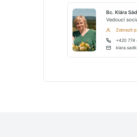
Bc. Klára Sá
Vedoucí soci
Zobrazit pr
+420 774
klara.sad