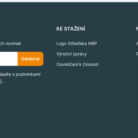
KE STAŽENÍ
ich novinek
Logo Střediska NRP
Výroční zprávy
Odebírat
Osvědčení k činnosti
hlasíte s podmínkami
ů.