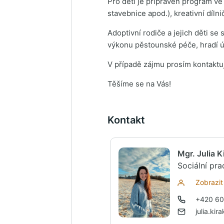
Pro děti je připraven program ve 
stavebnice apod.), kreativní dílni
Adoptivní rodiče a jejich děti s
výkonu pěstounské péče, hradí ú
V případě zájmu prosím kontaktu
Těšíme se na Vás!
Kontakt
Mgr. Julia 
Sociální pr
Zobrazit 
+420 60
julia.ki