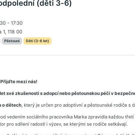
 odpolední (děti 3-6)
30 - 17:30
a 1, 118 00
Pěstouni
Děti (3-6 let)
 Přijďte mezi nás!
ílet své zkušenosti s adopcí nebo pěstounskou péčí v bezpečn
u o dětech
, který je určen pro adoptivní a pěstounské rodiče s d
od vedením sociálního pracovníka Marka zpravidla každou třetí 
r pro sdílení radostí i výzev, se kterými se rodiče setkávají.