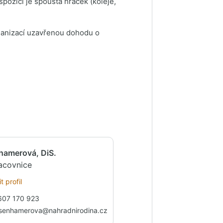
spozici je spousta hraček (koleje,
organizací uzavřenou dohodu o
hamerová, DiS.
racovnice
t profil
607 170 923
isenhamerova@nahradnirodina.cz