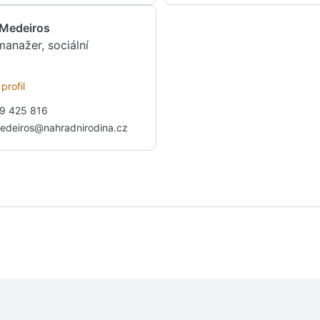
 Medeiros
manažer, sociální
profil
9 425 816
edeiros@nahradnirodina.cz