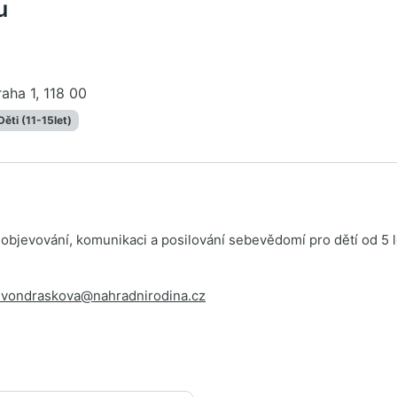
u
raha 1, 118 00
Děti (11-15let)
k objevování, komunikaci a posilování sebevědomí pro dětí od 5 l
a.vondraskova@
nahradnirodina.cz