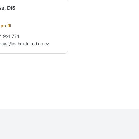
á, DiS.
profil
4 921 774
ohova@nahradnirodina.cz