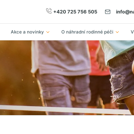
+420 725 756 505
info@na
Akce a novinky
O náhradní rodinné péči
V