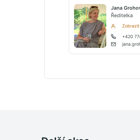
Jana Grohov
Ředitelka
Zobrazit 
+420 77
jana.gr