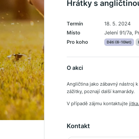
Hrátky s angličtino
Termín
18. 5. 2024
Místo
Jelení 91/7a, P
Pro koho
Děti (6-10let)
O akci
Angličtina jako zábavný nástroj 
zážitky, poznají další kamarády.
V případě zájmu kontaktujte
jitk
Kontakt