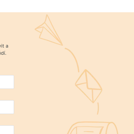
it a
dí.