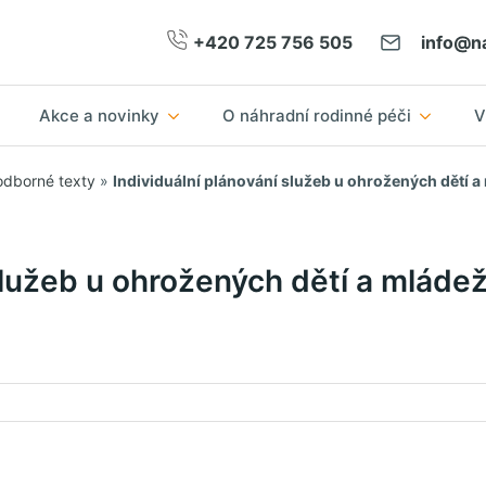
+420 725 756 505
info@na
Akce a novinky
O náhradní rodinné péči
V
odborné texty
»
Individuální plánování služeb u ohrožených dětí a
služeb u ohrožených dětí a mláde