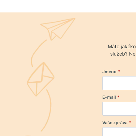
Máte jakéko
služeb? Nev
Jméno
*
E-mail
*
Vaše zpráva
*