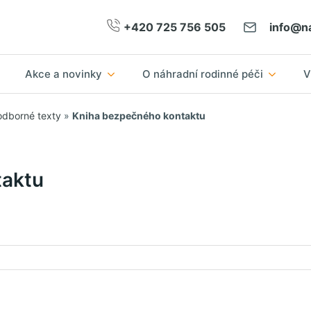
+420 725 756 505
info@na
Akce a novinky
O náhradní rodinné péči
V
odborné texty
»
Kniha bezpečného kontaktu
taktu