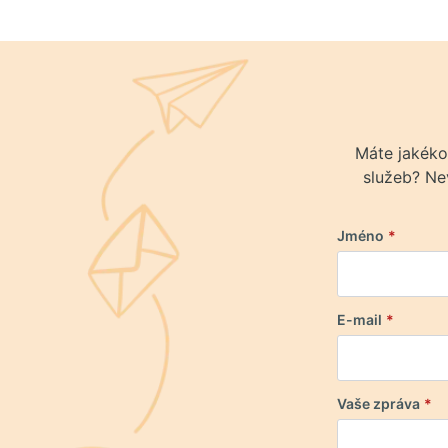
Máte jakéko
služeb? Nev
Jméno
*
E-mail
*
Vaše zpráva
*