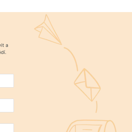
it a
dí.