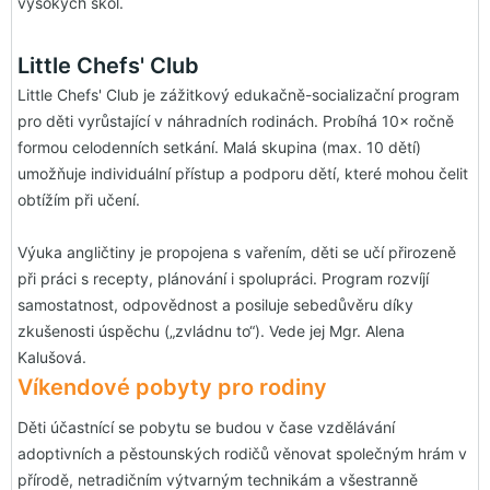
vysokých škol.
Little Chefs' Club
Little Chefs' Club je zážitkový edukačně-socializační program
pro děti vyrůstající v náhradních rodinách. Probíhá 10× ročně
formou celodenních setkání. Malá skupina (max. 10 dětí)
umožňuje individuální přístup a podporu dětí, které mohou čelit
obtížím při učení.
Výuka angličtiny je propojena s vařením, děti se učí přirozeně
při práci s recepty, plánování i spolupráci. Program rozvíjí
samostatnost, odpovědnost a posiluje sebedůvěru díky
zkušenosti úspěchu („zvládnu to“). Vede jej Mgr. Alena
Kalušová.
Víkendové pobyty pro rodiny
Děti účastnící se pobytu se budou v čase vzdělávání
adoptivních a pěstounských rodičů věnovat společným hrám v
přírodě, netradičním výtvarným technikám a všestranně