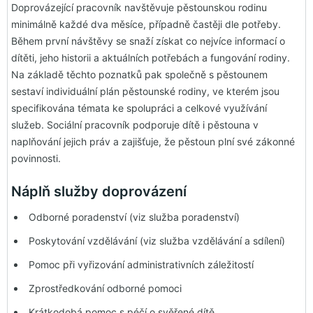
Doprovázející pracovník navštěvuje pěstounskou rodinu
minimálně každé dva měsíce, případně častěji dle potřeby.
Během první návštěvy se snaží získat co nejvíce informací o
dítěti, jeho historii a aktuálních potřebách a fungování rodiny.
Na základě těchto poznatků pak společně s pěstounem
sestaví individuální plán pěstounské rodiny, ve kterém jsou
specifikována témata ke spolupráci a celkové využívání
služeb. Sociální pracovník podporuje dítě i pěstouna v
naplňování jejich práv a zajišťuje, že pěstoun plní své zákonné
povinnosti.
Náplň služby doprovázení
Odborné poradenství (viz služba poradenství)
Poskytování vzdělávání (viz služba vzdělávání a sdílení)
Pomoc při vyřizování administrativních záležitostí
Zprostředkování odborné pomoci
Krátkodobá pomoc s péčí o svěřené dítě