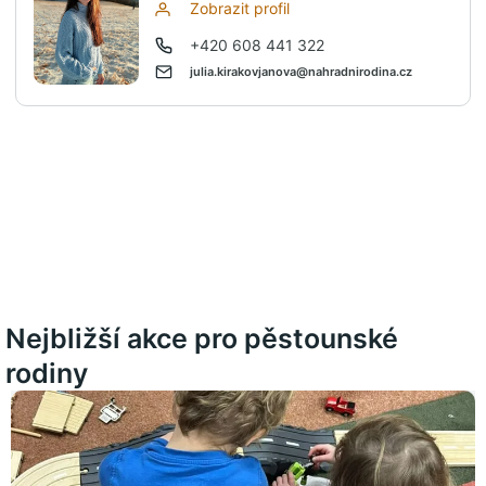
Zobrazit profil
+420 608 441 322
julia.kirakovjanova@nahradnirodina.cz
Nejbližší akce pro pěstounské
rodiny