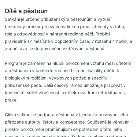
Dítě a pěstoun
Setkání je určeno příbuzenským pěstounům a vytváří
bezpečný prostor pro systematickou práci s tématy vztahu,
role a odpovědnosti v náhradní rodinné péči. Probíhá
pravidelně 1× měsíčně v dopoledním čase, v rozsahu 4 hodin, a
započítává se do povinného vzdělávání pěstounů.
Program je zaměřen na hlubší porozumění vztahu mezi dítětem
a pěstounem v kontextu rodinné historie, loajality dítěte k
biologickým rodičům, vývojových potřeb a specifik
příbuzenské péče. Delší časový rámec umožňuje pracovat v
kontinuitě, sdílet zkušenosti a reflektovat konkrétní situace z
praxe.
Cílem setkání je podpora pěstouna v hledání a posilování jeho
přirozené autority, jistoty a kompetence. Současně je věnován
prostor porozumění proměňujícím se potřebám dítěte, jeho
chování a vztahovým strategiím. Setkání kombinuje odborné