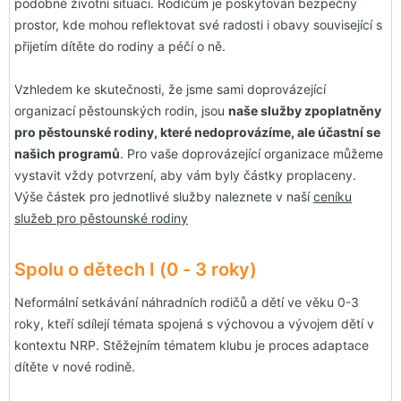
podobné životní situaci. Rodičům je poskytován bezpečný
prostor, kde mohou reflektovat své radosti i obavy související s
přijetím dítěte do rodiny a péčí o ně.
Vzhledem ke skutečnosti, že jsme sami doprovázející
organizací pěstounských rodin, jsou
naše služby zpoplatněny
pro pěstounské rodiny, které nedoprovázíme, ale účastní se
našich programů
. Pro vaše doprovázející organizace můžeme
vystavit vždy potvrzení, aby vám byly částky proplaceny.
Výše částek pro jednotlivé služby naleznete v naší
ceníku
služeb pro pěstounské rodiny
Spolu o dětech I (0 - 3 roky)
Neformální setkávání náhradních rodičů a dětí ve věku 0-3
roky, kteří sdílejí témata spojená s výchovou a vývojem dětí v
kontextu NRP. Stěžejním tématem klubu je proces adaptace
dítěte v nové rodině.