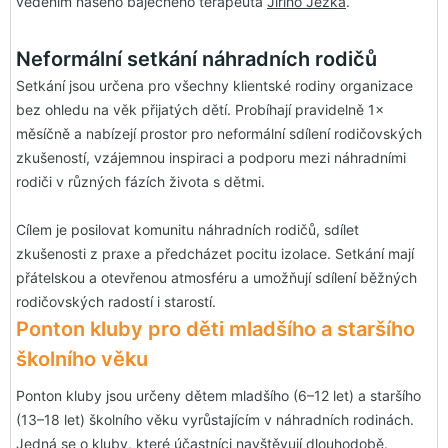
vedením našeho báječného terapeuta
Jiřího Ježka
.
Neformální setkání náhradních rodičů
Setkání jsou určena pro všechny klientské rodiny organizace
bez ohledu na věk přijatých dětí. Probíhají pravidelně 1×
měsíčně a nabízejí prostor pro neformální sdílení rodičovských
zkušeností, vzájemnou inspiraci a podporu mezi náhradními
rodiči v různých fázích života s dětmi.
Cílem je posilovat komunitu náhradních rodičů, sdílet
zkušenosti z praxe a předcházet pocitu izolace. Setkání mají
přátelskou a otevřenou atmosféru a umožňují sdílení běžných
rodičovských radostí i starostí.
Ponton kluby pro děti mladšího a staršího
školního věku
Ponton kluby jsou určeny dětem mladšího (6–12 let) a staršího
(13–18 let) školního věku vyrůstajícím v náhradních rodinách.
Jedná se o kluby, které účastníci navštěvují dlouhodobě.