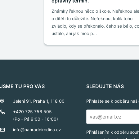
opravný termín.
Známky řeknou něco o škole. Neřeknou al
o dítěti to důležité. Neřeknou, kolik toho
zvládlo, kdy se překonalo, čeho se bálo, c
ustálo, ani jak moc p...
JSME TU PRO VÁS
SLEDUJTE NÁS
Jelení 91, Praha 1, 118 00
Přihlašte se k odběru naš
E-
+420 725 756 505
mail
(Po - Pá 9:00 - 16:00)
*
info@nahradnirodina.cz
Přihlášením k odběru sou