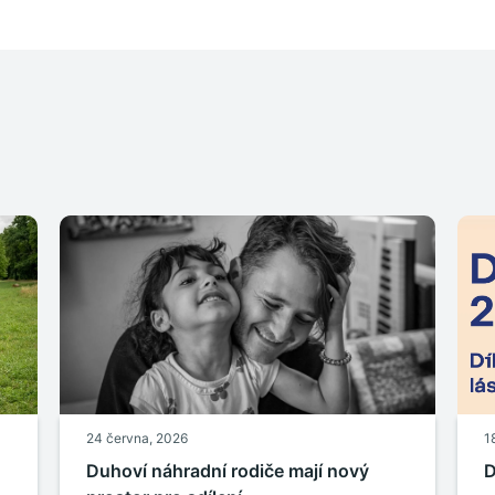
24 června, 2026
1
Duhoví náhradní rodiče mají nový
D