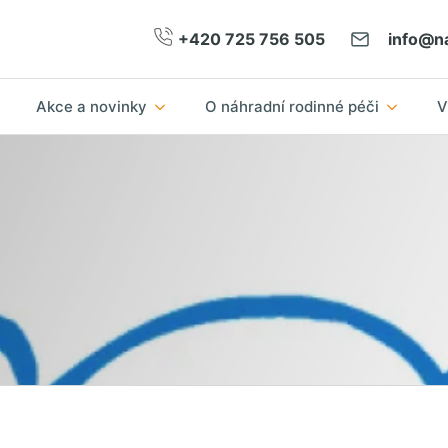
+420 725 756 505
info@na
Akce a novinky
O náhradní rodinné péči
V