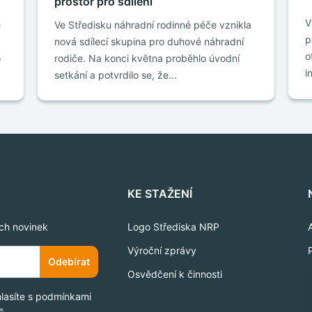
prostor pro sdílení
V
e
Ve Středisku náhradní rodinné péče vznikla
p
nová sdílecí skupina pro duhové náhradní
o
o
rodiče. Na konci května proběhlo úvodní
i
setkání a potvrdilo se, že...
KE STAŽENÍ
ich novinek
Logo Střediska NRP
Výroční zprávy
Odebírat
Osvědčení k činnosti
hlasíte s podmínkami