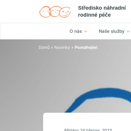
Středisko náhradní
rodinné péče
O nás
Naše služby
Domů
»
Novinky
»
Pomáhejte!
Přidáno 24 března, 2023