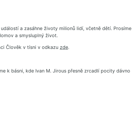
 událostí a zasáhne životy milionů lidí, včetně dětí. Prosí
omov a smysluplný život.
ci Člověk v tísni v odkazu
zde
.
 k básni, kde Ivan M. Jirous přesně zrcadlí pocity dávno 