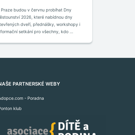
 Praze budou v červnu probíhat Dny
ěstounství 2026, které nabídnou dny
tevřených dveří, přednášky, workshopy i
nformační setkání pro všechny, kdo ...
NAŠE PARTNERSKÉ WEBY
Adopce.com - Poradna
Ponton klub