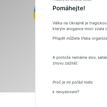
Pomáhejte!
Válka na Ukrajině je tragickou
kterým arogance moci vzala d
Přispět můžete třeba organiza
A protože nemáme slov, saháme
znovu zažité):
Proč je mi pořád mdlo
k nevyslovení?