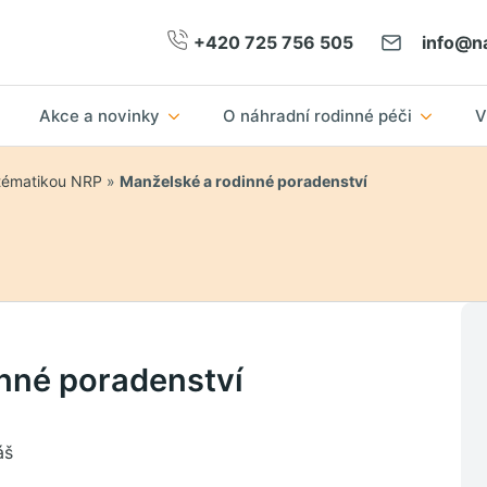
+420 725 756 505
info@na
Akce a novinky
O náhradní rodinné péči
V
 tématikou NRP
»
Manželské a rodinné poradenství
nné poradenství
áš