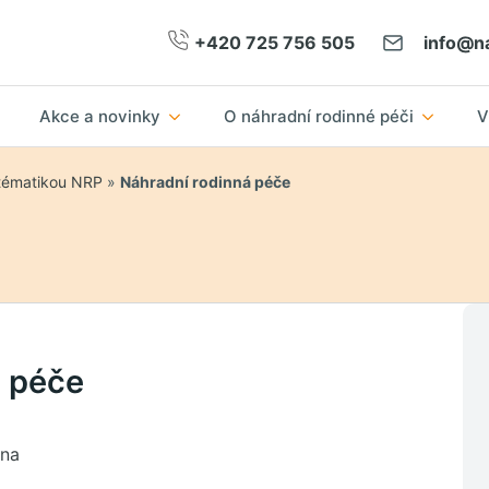
+420 725 756 505
info@na
Akce a novinky
O náhradní rodinné péči
V
 tématikou NRP
»
Náhradní rodinná péče
á péče
ana