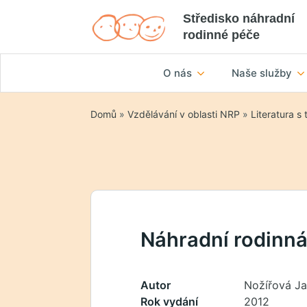
Středisko náhradní
rodinné péče
O nás
Naše služby
Domů
»
Vzdělávání v oblasti NRP
»
Literatura s
Náhradní rodinn
Autor
Nožířová J
Rok vydání
2012