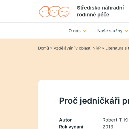
Středisko náhradní
rodinné péče
O nás
Naše služby
Domů
»
Vzdělávání v oblasti NRP
»
Literatura s
Proč jedničkáři p
Autor
Robert T. K
Rok vydání
2013