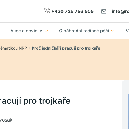
+420 725 756 505
info@na
Akce a novinky
O náhradní rodinné péči
V
 tématikou NRP
»
Proč jedničkáři pracují pro trojkaře
racují pro trojkaře
iyosaki