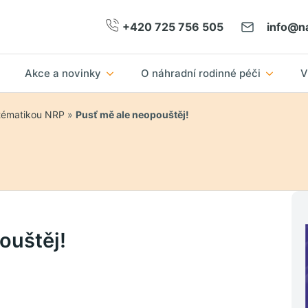
+420 725 756 505
info@na
Akce a novinky
O náhradní rodinné péči
V
 tématikou NRP
»
Pusť mě ale neopouštěj!
ouštěj!