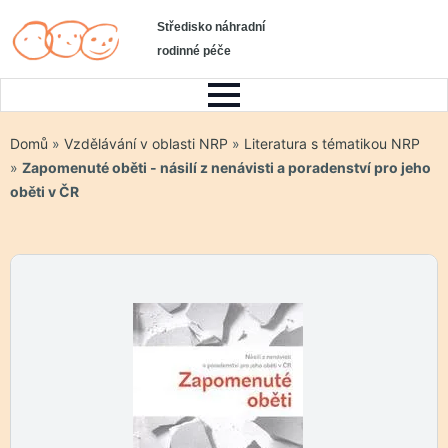
Středisko náhradní
rodinné péče
Domů
»
Vzdělávání v oblasti NRP
»
Literatura s tématikou NRP
»
Zapomenuté oběti - násilí z nenávisti a poradenství pro jeho
oběti v ČR