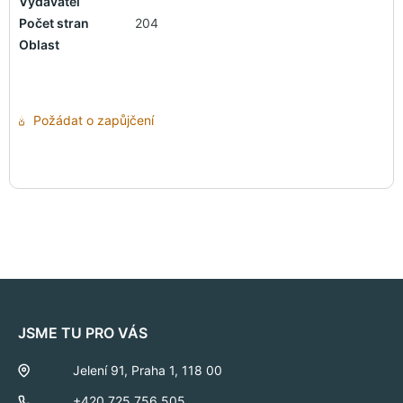
Vydavatel
Počet stran
204
Oblast
Požádat o zapůjčení
JSME TU PRO VÁS
Jelení 91, Praha 1, 118 00
+420 725 756 505