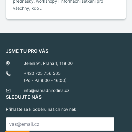
přednášky, workshopy i informační setkání pro
všechny, kdo ...
JSME TU PRO VÁS
Jelení 91, Praha 1, 118 00
+420 725 756 505
(Po - Pá 9:00 - 16:00)
info@nahradnirodina.cz
SLEDUJTE NÁS
Přihlašte se k odběru našich novinek
E-
mail
*