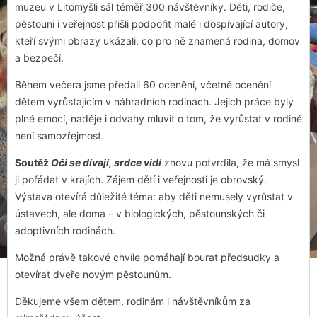
muzeu v Litomyšli sál téměř 300 návštěvníky. Děti, rodiče,
pěstouni i veřejnost přišli podpořit malé i dospívající autory,
kteří svými obrazy ukázali, co pro ně znamená rodina, domov
a bezpečí.
Během večera jsme předali 60 ocenění, včetně ocenění
dětem vyrůstajícím v náhradních rodinách. Jejich práce byly
plné emocí, naděje i odvahy mluvit o tom, že vyrůstat v rodině
není samozřejmost.
Soutěž
Oči se dívají, srdce vidí
znovu potvrdila, že má smysl
ji pořádat v krajích. Zájem dětí i veřejnosti je obrovský.
Výstava otevírá důležité téma: aby děti nemusely vyrůstat v
ústavech, ale doma – v biologických, pěstounských či
adoptivních rodinách.
Možná právě takové chvíle pomáhají bourat předsudky a
otevírat dveře novým pěstounům.
Děkujeme všem dětem, rodinám i návštěvníkům za