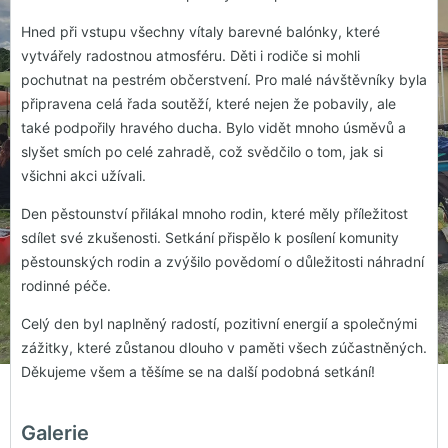
Hned při vstupu všechny vítaly barevné balónky, které
vytvářely radostnou atmosféru. Děti i rodiče si mohli
pochutnat na pestrém občerstvení. Pro malé návštěvníky byla
připravena celá řada soutěží, které nejen že pobavily, ale
také podpořily hravého ducha. Bylo vidět mnoho úsměvů a
slyšet smích po celé zahradě, což svědčilo o tom, jak si
všichni akci užívali.
Den pěstounství přilákal mnoho rodin, které měly příležitost
sdílet své zkušenosti. Setkání přispělo k posílení komunity
pěstounských rodin a zvýšilo povědomí o důležitosti náhradní
rodinné péče.
Celý den byl naplněný radostí, pozitivní energií a společnými
zážitky, které zůstanou dlouho v paměti všech zúčastněných.
Děkujeme všem a těšíme se na další podobná setkání!
Galerie