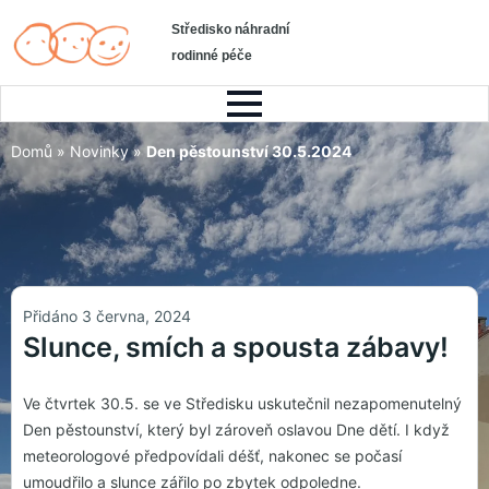
Středisko náhradní
rodinné péče
Domů
»
Novinky
»
Den pěstounství 30.5.2024
Přidáno 3 června, 2024
Slunce, smích a spousta zábavy!
Ve čtvrtek 30.5. se ve Středisku uskutečnil nezapomenutelný
Den pěstounství, který byl zároveň oslavou Dne dětí. I když
meteorologové předpovídali déšť, nakonec se počasí
umoudřilo a slunce zářilo po zbytek odpoledne.