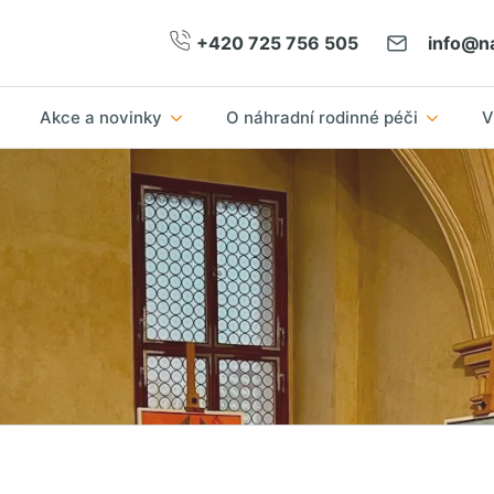
+420 725 756 505
info@na
Akce a novinky
O náhradní rodinné péči
V