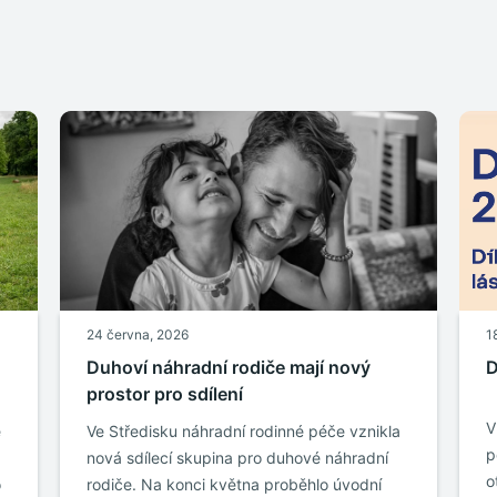
24 června, 2026
1
Duhoví náhradní rodiče mají nový
D
prostor pro sdílení
V
e
Ve Středisku náhradní rodinné péče vznikla
p
nová sdílecí skupina pro duhové náhradní
o
o
rodiče. Na konci května proběhlo úvodní