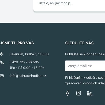
ustálo, ani jak moc p...
JSME TU PRO VÁS
SLEDUJTE NÁS
Jelení 91, Praha 1, 118 00
Přihlašte se k odběru naš
E-
+420 725 756 505
mail
(Po - Pá 9:00 - 16:00)
*
info@nahradnirodina.cz
Přihlášením k odběru sou
zpracování osobních údaj