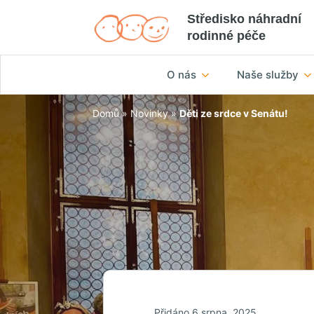
Středisko náhradní
rodinné péče
O nás
Naše služby
Domů
»
Novinky
»
Děti ze srdce v Senátu!
Přidáno 6 srpna, 2025