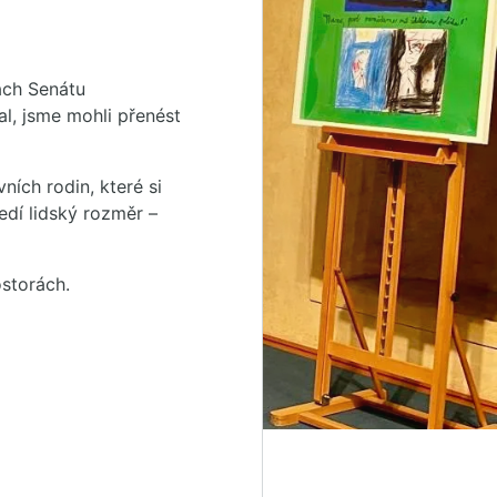
ách Senátu
l, jsme mohli přenést
ních rodin, které si
ředí lidský rozměr –
storách.