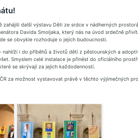
nátu!
ě zahájili další výstavu Děti ze srdce v nádherných prostor
enátora Davida Smoljaka, který nás na úvod srdečně přivíta
de se obvykle rozhoduje o jejich budoucnosti.
 nahlíží i do příběhů a životů dětí z pěstounských a adoptiv
lyšet. Smyslem celé instalace je přinést do oficiálního prost
teré se skrývají za jejich každodenností.
ČR za možnost vystavovat právě v těchto výjimečných pro