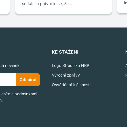
i
setkání a potvrdilo se, že...
KE STAŽENÍ
ich novinek
Logo Střediska NRP
Výroční zprávy
Odebírat
Osvědčení k činnosti
hlasíte s podmínkami
ů.