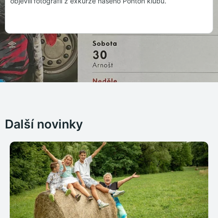
objevili
fotografii z exkurze našeho Ponton klubu.
Další novinky