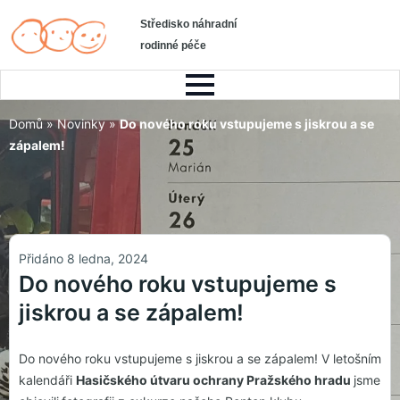
Středisko náhradní
rodinné péče
Domů
»
Novinky
»
Do nového roku vstupujeme s jiskrou a se
zápalem!
Přidáno 8 ledna, 2024
Do nového roku vstupujeme s
jiskrou a se zápalem!
Do nového roku vstupujeme s jiskrou a se zápalem! V letošním
kalendáři
Hasičského útvaru ochrany Pražského hradu
jsme