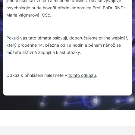
jeho plasticita? O tom a mnohém dalším z oblasti vývojové
psychologie bude hovořit přední odbornice Prof. PhDr. RNDr.
Marie Vágnerová, CSc.
Pokud vás tato témata oslovují, doporučujeme online webinář,
který proběhne 14. března od 19 hodin a během něhož se
můžete aktivně zapojit a klást otázky.
Odkaz k přihlášení naleznete v
tomto odkazu
.