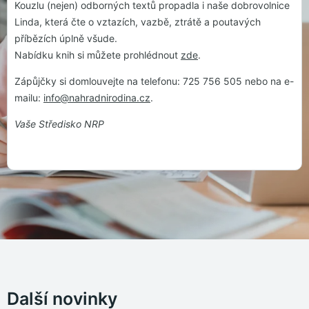
Kouzlu (nejen) odborných textů propadla i naše dobrovolnice
Linda, která čte o vztazích, vazbě, ztrátě a poutavých
příbězích úplně všude.
Nabídku knih si můžete prohlédnout
zde
.
Zápůjčky si domlouvejte na telefonu: 725 756 505 nebo na e-
mailu:
info@nahradnirodina.cz
.
Vaše Středisko NRP
Další novinky