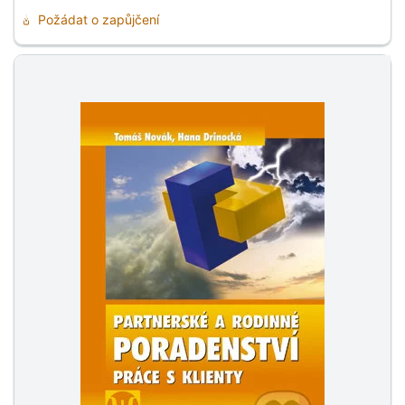
Požádat o zapůjčení